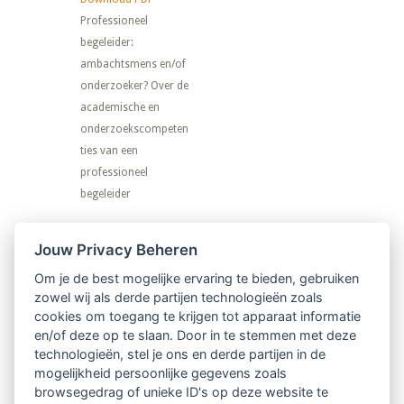
Professioneel
begeleider:
ambachtsmens en/of
onderzoeker? Over de
academische en
onderzoekscompeten
ties van een
professioneel
begeleider
Nieuwsbrief
Jouw Privacy Beheren
Om je de best mogelijke ervaring te bieden, gebruiken
Ontvang 10 x per jaar de LVSC-
zowel wij als derde partijen technologieën zoals
cookies om toegang te krijgen tot apparaat informatie
relatienieuwsbrief met o.a.:
en/of deze op te slaan. Door in te stemmen met deze
technologieën, stel je ons en derde partijen in de
vrij toegankelijke TsvB-artikelen
mogelijkheid persoonlijke gegevens zoals
browsegedrag of unieke ID's op deze website te