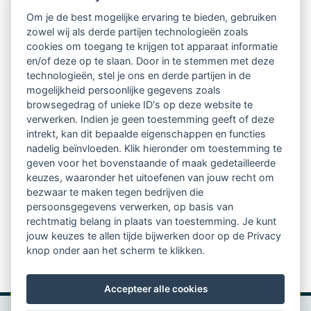
Om je de best mogelijke ervaring te bieden, gebruiken
Ontvang 10 x per jaar de LVSC-
zowel wij als derde partijen technologieën zoals
cookies om toegang te krijgen tot apparaat informatie
relatienieuwsbrief met o.a.:
en/of deze op te slaan. Door in te stemmen met deze
technologieën, stel je ons en derde partijen in de
vrij toegankelijke TsvB-artikelen
mogelijkheid persoonlijke gegevens zoals
browsegedrag of unieke ID's op deze website te
nieuws op het vlak van professioneel
verwerken. Indien je geen toestemming geeft of deze
intrekt, kan dit bepaalde eigenschappen en functies
begeleiden
nadelig beïnvloeden. Klik hieronder om toestemming te
geven voor het bovenstaande of maak gedetailleerde
informatie over LVSC-activiteiten
keuzes, waaronder het uitoefenen van jouw recht om
bezwaar te maken tegen bedrijven die
persoonsgegevens verwerken, op basis van
Aanmelden nieuwsbrief
rechtmatig belang in plaats van toestemming. Je kunt
jouw keuzes te allen tijde bijwerken door op de Privacy
knop onder aan het scherm te klikken.
Accepteer alle cookies