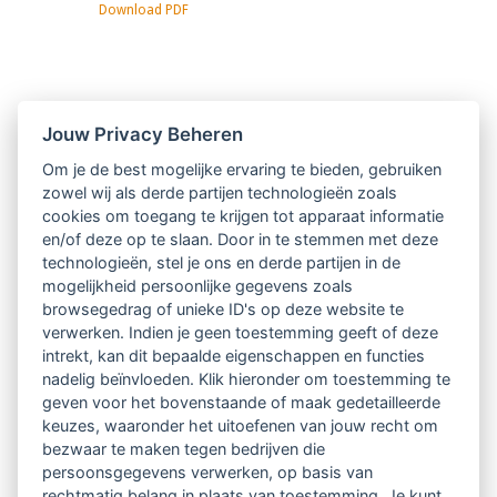
Download PDF
Nieuwsbrief
Jouw Privacy Beheren
Om je de best mogelijke ervaring te bieden, gebruiken
Ontvang 10 x per jaar de LVSC-
zowel wij als derde partijen technologieën zoals
cookies om toegang te krijgen tot apparaat informatie
relatienieuwsbrief met o.a.:
en/of deze op te slaan. Door in te stemmen met deze
technologieën, stel je ons en derde partijen in de
vrij toegankelijke TsvB-artikelen
mogelijkheid persoonlijke gegevens zoals
browsegedrag of unieke ID's op deze website te
nieuws op het vlak van professioneel
verwerken. Indien je geen toestemming geeft of deze
intrekt, kan dit bepaalde eigenschappen en functies
begeleiden
nadelig beïnvloeden. Klik hieronder om toestemming te
geven voor het bovenstaande of maak gedetailleerde
informatie over LVSC-activiteiten
keuzes, waaronder het uitoefenen van jouw recht om
bezwaar te maken tegen bedrijven die
persoonsgegevens verwerken, op basis van
Aanmelden nieuwsbrief
rechtmatig belang in plaats van toestemming. Je kunt