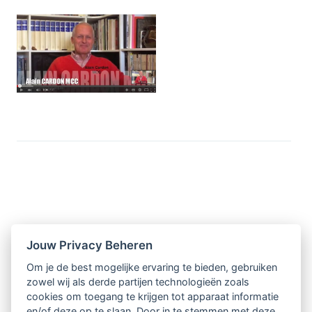
Nieuwsbrief
Jouw Privacy Beheren
Om je de best mogelijke ervaring te bieden, gebruiken
Ontvang 10 x per jaar de LVSC-
zowel wij als derde partijen technologieën zoals
cookies om toegang te krijgen tot apparaat informatie
relatienieuwsbrief met o.a.:
en/of deze op te slaan. Door in te stemmen met deze