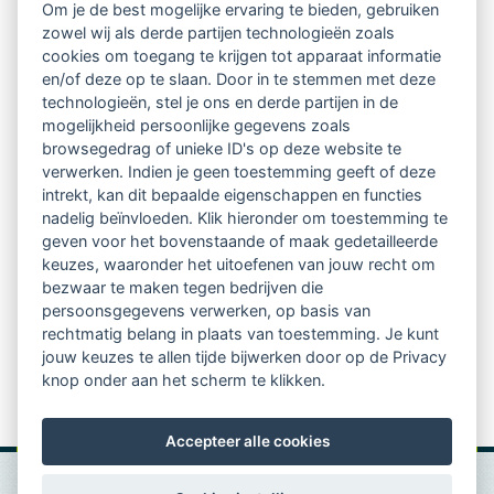
Om je de best mogelijke ervaring te bieden, gebruiken
Ontvang 10 x per jaar de LVSC-
zowel wij als derde partijen technologieën zoals
cookies om toegang te krijgen tot apparaat informatie
relatienieuwsbrief met o.a.:
en/of deze op te slaan. Door in te stemmen met deze
technologieën, stel je ons en derde partijen in de
vrij toegankelijke TsvB-artikelen
mogelijkheid persoonlijke gegevens zoals
browsegedrag of unieke ID's op deze website te
nieuws op het vlak van professioneel
verwerken. Indien je geen toestemming geeft of deze
intrekt, kan dit bepaalde eigenschappen en functies
begeleiden
nadelig beïnvloeden. Klik hieronder om toestemming te
geven voor het bovenstaande of maak gedetailleerde
informatie over LVSC-activiteiten
keuzes, waaronder het uitoefenen van jouw recht om
bezwaar te maken tegen bedrijven die
persoonsgegevens verwerken, op basis van
Aanmelden nieuwsbrief
rechtmatig belang in plaats van toestemming. Je kunt
jouw keuzes te allen tijde bijwerken door op de Privacy
knop onder aan het scherm te klikken.
Accepteer alle cookies