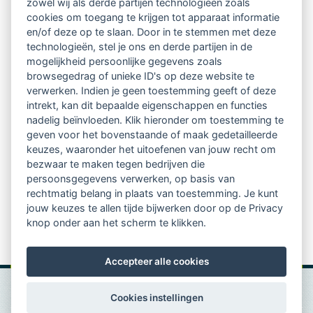
Ontvang 10 x per jaar de LVSC-
zowel wij als derde partijen technologieën zoals
cookies om toegang te krijgen tot apparaat informatie
relatienieuwsbrief met o.a.:
en/of deze op te slaan. Door in te stemmen met deze
technologieën, stel je ons en derde partijen in de
vrij toegankelijke TsvB-artikelen
mogelijkheid persoonlijke gegevens zoals
browsegedrag of unieke ID's op deze website te
nieuws op het vlak van professioneel
verwerken. Indien je geen toestemming geeft of deze
intrekt, kan dit bepaalde eigenschappen en functies
begeleiden
nadelig beïnvloeden. Klik hieronder om toestemming te
geven voor het bovenstaande of maak gedetailleerde
informatie over LVSC-activiteiten
keuzes, waaronder het uitoefenen van jouw recht om
bezwaar te maken tegen bedrijven die
persoonsgegevens verwerken, op basis van
Aanmelden nieuwsbrief
rechtmatig belang in plaats van toestemming. Je kunt
jouw keuzes te allen tijde bijwerken door op de Privacy
knop onder aan het scherm te klikken.
Accepteer alle cookies
Cookies instellingen