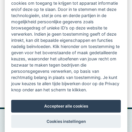
cookies om toegang te krijgen tot apparaat informatie
relatienieuwsbrief met o.a.:
en/of deze op te slaan. Door in te stemmen met deze
technologieën, stel je ons en derde partijen in de
vrij toegankelijke TsvB-artikelen
mogelijkheid persoonlijke gegevens zoals
browsegedrag of unieke ID's op deze website te
nieuws op het vlak van professioneel
verwerken. Indien je geen toestemming geeft of deze
intrekt, kan dit bepaalde eigenschappen en functies
begeleiden
nadelig beïnvloeden. Klik hieronder om toestemming te
geven voor het bovenstaande of maak gedetailleerde
informatie over LVSC-activiteiten
keuzes, waaronder het uitoefenen van jouw recht om
bezwaar te maken tegen bedrijven die
persoonsgegevens verwerken, op basis van
Aanmelden nieuwsbrief
rechtmatig belang in plaats van toestemming. Je kunt
jouw keuzes te allen tijde bijwerken door op de Privacy
knop onder aan het scherm te klikken.
Accepteer alle cookies
Cookies instellingen