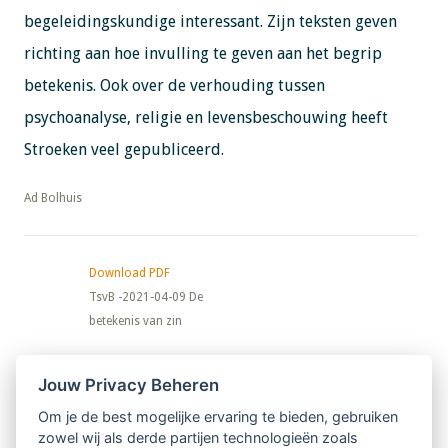
begeleidingskundige interessant. Zijn teksten geven
richting aan hoe invulling te geven aan het begrip
betekenis. Ook over de verhouding tussen
psychoanalyse, religie en levensbeschouwing heeft
Stroeken veel gepubliceerd.
​​​​​​​Ad Bolhuis
Download PDF
TsvB -2021-04-09 De
betekenis van zin
Nieuwsbrief
Jouw Privacy Beheren
Om je de best mogelijke ervaring te bieden, gebruiken
Ontvang 10 x per jaar de LVSC-
zowel wij als derde partijen technologieën zoals