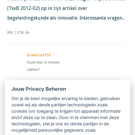
(TsvB 2012-02) op in zijn artikel over
begeleidingskunde als innovatie. Interessante vragen...
​​​​​​​Wit, C.P.M. de
Download PDF
Oude wijn in nieuwe
zakken?
Nieuwsbrief
Jouw Privacy Beheren
Om je de best mogelijke ervaring te bieden, gebruiken
Ontvang 10 x per jaar de LVSC-
zowel wij als derde partijen technologieën zoals
cookies om toegang te krijgen tot apparaat informatie
relatienieuwsbrief met o.a.:
en/of deze op te slaan. Door in te stemmen met deze
technologieën, stel je ons en derde partijen in de
vrij toegankelijke TsvB-artikelen
mogelijkheid persoonlijke gegevens zoals