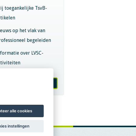
rij toegankelijke TsvB-
rtikelen
ieuws op het vlak van
rofessioneel begeleiden
nformatie over LVSC-
tiviteiten
melden nieuwsbrief
teer alle cookies
ies instellingen