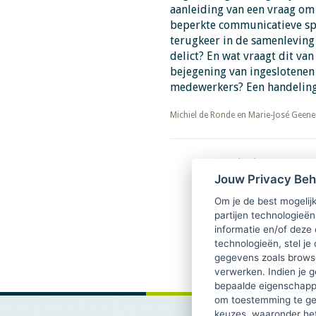
aanleiding van een vraag om
beperkte communicatieve spe
terugkeer in de samenleving
delict? En wat vraagt dit van
bejegening van ingeslotenen 
medewerkers? Een handelin
​​​​​​​Michiel de Ronde en Marie-José Geen
Download PDF
TsvB 2022-2-2 Organisatie
Jouw Privacy Be
gevangenis
Om je de best mogelijk
partijen technologieën
informatie en/of deze
technologieën, stel je 
gegevens zoals browse
verwerken. Indien je g
bepaalde eigenschappe
om toestemming te ge
keuzes, waaronder he