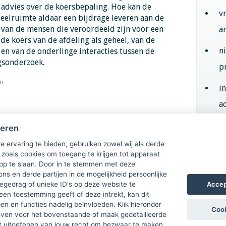
 advies over de koersbepaling. Hoe kan de
v
elruimte aldaar een bijdrage leveren aan de
 van de mensen die veroordeeld zijn voor een
a
 de koers van de afdeling als geheel, van de
n
en van de onderlinge interacties tussen de
gsonderzoek.
p
en
i
ac
leren in de
heren
Aan
e ervaring te bieden, gebruiken zowel wij als derde
 zoals cookies om toegang te krijgen tot apparaat
 op te slaan. Door in te stemmen met deze
ons en derde partijen in de mogelijkheid persoonlijke
Accep
gedrag of unieke ID's op deze website te
een toestemming geeft of deze intrekt, kan dit
n en functies nadelig beïnvloeden. Klik hieronder
Cook
ven voor het bovenstaande of maak gedetailleerde
t uitoefenen van jouw recht om bezwaar te maken