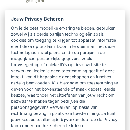
geeft groeit
Nieuwsbrief
Jouw Privacy Beheren
Om je de best mogelijke ervaring te bieden, gebruiken
Ontvang 10 x per jaar de LVSC-
zowel wij als derde partijen technologieën zoals
cookies om toegang te krijgen tot apparaat informatie
relatienieuwsbrief met o.a.:
en/of deze op te slaan. Door in te stemmen met deze
technologieën, stel je ons en derde partijen in de
vrij toegankelijke TsvB-artikelen
mogelijkheid persoonlijke gegevens zoals
browsegedrag of unieke ID's op deze website te
nieuws op het vlak van professioneel
verwerken. Indien je geen toestemming geeft of deze
intrekt, kan dit bepaalde eigenschappen en functies
begeleiden
nadelig beïnvloeden. Klik hieronder om toestemming te
geven voor het bovenstaande of maak gedetailleerde
informatie over LVSC-activiteiten
keuzes, waaronder het uitoefenen van jouw recht om
bezwaar te maken tegen bedrijven die
persoonsgegevens verwerken, op basis van
Aanmelden nieuwsbrief
rechtmatig belang in plaats van toestemming. Je kunt
jouw keuzes te allen tijde bijwerken door op de Privacy
knop onder aan het scherm te klikken.