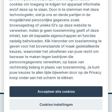
cookies om toegang te krijgen tot apparaat informatie
relatienieuwsbrief met o.a.:
en/of deze op te slaan. Door in te stemmen met deze
technologieën, stel je ons en derde partijen in de
vrij toegankelijke TsvB-artikelen
mogelijkheid persoonlijke gegevens zoals
browsegedrag of unieke ID's op deze website te
nieuws op het vlak van professioneel
verwerken. Indien je geen toestemming geeft of deze
intrekt, kan dit bepaalde eigenschappen en functies
begeleiden
nadelig beïnvloeden. Klik hieronder om toestemming te
geven voor het bovenstaande of maak gedetailleerde
informatie over LVSC-activiteiten
keuzes, waaronder het uitoefenen van jouw recht om
bezwaar te maken tegen bedrijven die
persoonsgegevens verwerken, op basis van
Aanmelden nieuwsbrief
rechtmatig belang in plaats van toestemming. Je kunt
jouw keuzes te allen tijde bijwerken door op de Privacy
knop onder aan het scherm te klikken.
Accepteer alle cookies
Cookies instellingen