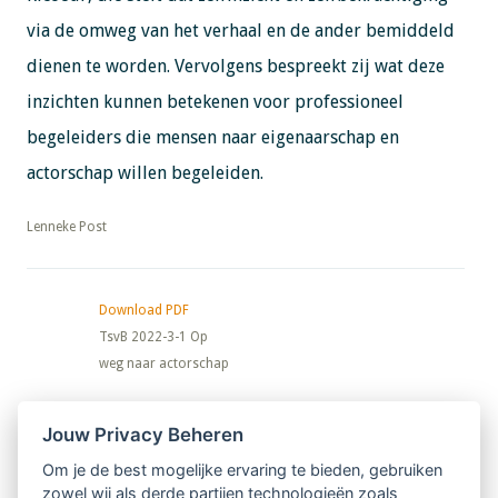
via de omweg van het verhaal en de ander bemiddeld
dienen te worden. Vervolgens bespreekt zij wat deze
inzichten kunnen betekenen voor professioneel
begeleiders die mensen naar eigenaarschap en
actorschap willen begeleiden.
​​​​​​​Lenneke Post
Download PDF
TsvB 2022-3-1 Op
weg naar actorschap
Nieuwsbrief
Jouw Privacy Beheren
Om je de best mogelijke ervaring te bieden, gebruiken
Ontvang 10 x per jaar de LVSC-
zowel wij als derde partijen technologieën zoals