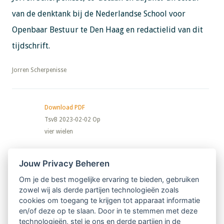
van de denktank bij de Nederlandse School voor
Openbaar Bestuur te Den Haag en redactielid van dit
tijdschrift.
​​​​​​​Jorren Scherpenisse
Download PDF
TsvB 2023-02-02 Op
vier wielen
Nieuwsbrief
Jouw Privacy Beheren
Om je de best mogelijke ervaring te bieden, gebruiken
Ontvang 10 x per jaar de LVSC-
zowel wij als derde partijen technologieën zoals
cookies om toegang te krijgen tot apparaat informatie
relatienieuwsbrief met o.a.:
en/of deze op te slaan. Door in te stemmen met deze
technologieën, stel je ons en derde partijen in de