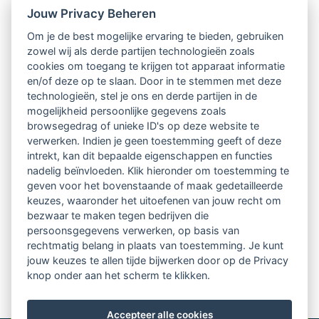
Nieuwsbrief
Jouw Privacy Beheren
Om je de best mogelijke ervaring te bieden, gebruiken
Ontvang 10 x per jaar de LVSC-
zowel wij als derde partijen technologieën zoals
cookies om toegang te krijgen tot apparaat informatie
relatienieuwsbrief met o.a.:
en/of deze op te slaan. Door in te stemmen met deze
technologieën, stel je ons en derde partijen in de
vrij toegankelijke TsvB-artikelen
mogelijkheid persoonlijke gegevens zoals
browsegedrag of unieke ID's op deze website te
nieuws op het vlak van professioneel
verwerken. Indien je geen toestemming geeft of deze
intrekt, kan dit bepaalde eigenschappen en functies
begeleiden
nadelig beïnvloeden. Klik hieronder om toestemming te
geven voor het bovenstaande of maak gedetailleerde
informatie over LVSC-activiteiten
keuzes, waaronder het uitoefenen van jouw recht om
bezwaar te maken tegen bedrijven die
persoonsgegevens verwerken, op basis van
Aanmelden nieuwsbrief
rechtmatig belang in plaats van toestemming. Je kunt
jouw keuzes te allen tijde bijwerken door op de Privacy
knop onder aan het scherm te klikken.
Accepteer alle cookies