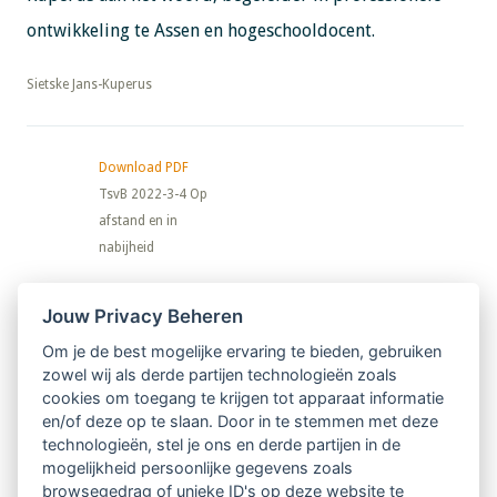
ontwikkeling te Assen en hogeschooldocent.
​​​​​​​Sietske Jans-Kuperus
Download PDF
TsvB 2022-3-4 Op
afstand en in
nabijheid
Nieuwsbrief
Jouw Privacy Beheren
Om je de best mogelijke ervaring te bieden, gebruiken
Ontvang 10 x per jaar de LVSC-
zowel wij als derde partijen technologieën zoals
cookies om toegang te krijgen tot apparaat informatie
relatienieuwsbrief met o.a.:
en/of deze op te slaan. Door in te stemmen met deze
technologieën, stel je ons en derde partijen in de
vrij toegankelijke TsvB-artikelen
mogelijkheid persoonlijke gegevens zoals
browsegedrag of unieke ID's op deze website te