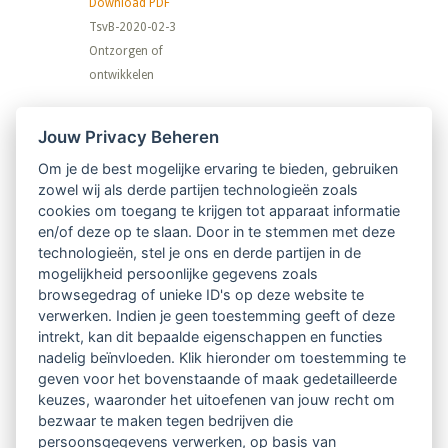
Download PDF
TsvB-2020-02-3
Ontzorgen of
ontwikkelen
Nieuwsbrief
Jouw Privacy Beheren
Om je de best mogelijke ervaring te bieden, gebruiken
Ontvang 10 x per jaar de LVSC-
zowel wij als derde partijen technologieën zoals
cookies om toegang te krijgen tot apparaat informatie
relatienieuwsbrief met o.a.:
en/of deze op te slaan. Door in te stemmen met deze
technologieën, stel je ons en derde partijen in de
vrij toegankelijke TsvB-artikelen
mogelijkheid persoonlijke gegevens zoals
browsegedrag of unieke ID's op deze website te
nieuws op het vlak van professioneel
verwerken. Indien je geen toestemming geeft of deze
intrekt, kan dit bepaalde eigenschappen en functies
begeleiden
nadelig beïnvloeden. Klik hieronder om toestemming te
geven voor het bovenstaande of maak gedetailleerde
informatie over LVSC-activiteiten
keuzes, waaronder het uitoefenen van jouw recht om
bezwaar te maken tegen bedrijven die
persoonsgegevens verwerken, op basis van