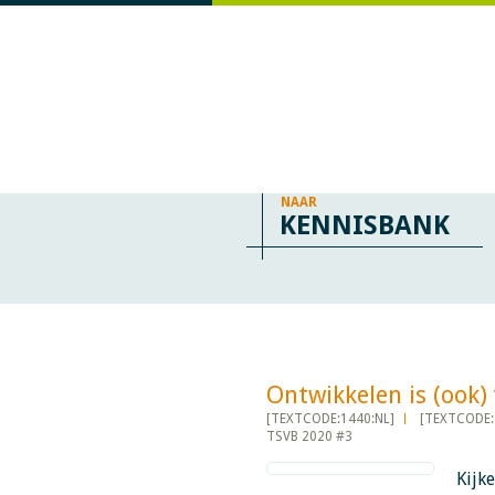
NAAR
KENNISBANK
Ontwikkelen is (ook) verl
[TEXTCODE:1440:NL]
[TEXTCODE:
TSVB 2020 #3
Kijke