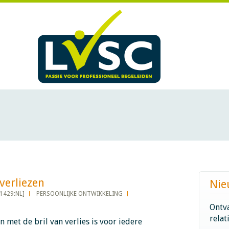
iezen​​​​​​
Nie
1429:NL]
PERSOONLIJKE ONTWIKKELING
Ontva
relat
n met de bril van verlies is voor iedere