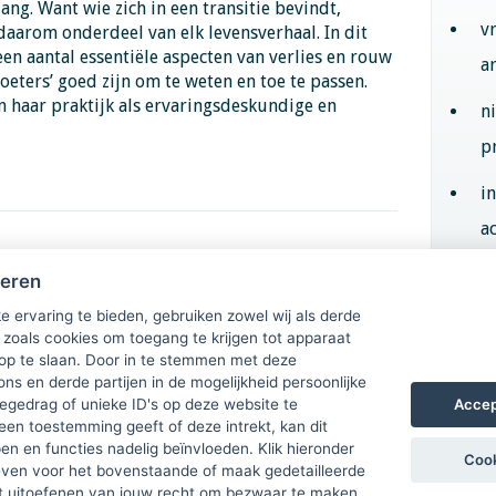
ng. Want wie zich in een transitie bevindt,
v
is daarom onderdeel van elk levensverhaal. In dit
een aantal essentiële aspecten van verlies en rouw
a
oeters’ goed zijn om te weten en toe te passen.
an haar praktijk als ervaringsdeskundige en
n
p
i
ac
len is (ook)
heren
Aan
e ervaring te bieden, gebruiken zowel wij als derde
 zoals cookies om toegang te krijgen tot apparaat
 op te slaan. Door in te stemmen met deze
ons en derde partijen in de mogelijkheid persoonlijke
Accep
gedrag of unieke ID's op deze website te
een toestemming geeft of deze intrekt, kan dit
n en functies nadelig beïnvloeden. Klik hieronder
Cook
ven voor het bovenstaande of maak gedetailleerde
t uitoefenen van jouw recht om bezwaar te maken