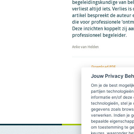
begeleidingskundige van bela
verliest altijd iets. Verlies 
artikel bespreekt de auteur 
die voor professionele ‘ontm
Deze inzichten koppelt zij a
professioneel begeleider.
​​​​​​​Anke van Helden
Download PDF
TsvB-2020-03-05 Ontwikke
Jouw Privacy Be
verliezen
Om je de best mogelijk
partijen technologieën
informatie en/of deze
technologieën, stel je 
gegevens zoals browse
verwerken. Indien je g
bepaalde eigenschappe
om toestemming te ge
keuzes, waaronder he