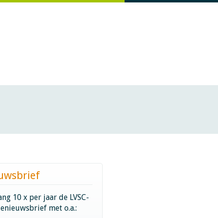
uwsbrief
ng 10 x per jaar de LVSC-
ienieuwsbrief met o.a.: