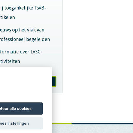
rij toegankelijke TsvB-
rtikelen
ieuws op het vlak van
rofessioneel begeleiden
nformatie over LVSC-
tiviteiten
melden nieuwsbrief
teer alle cookies
ies instellingen