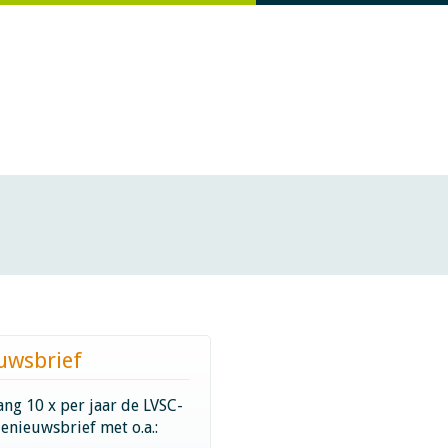
uwsbrief
ng 10 x per jaar de LVSC-
ienieuwsbrief met o.a.: