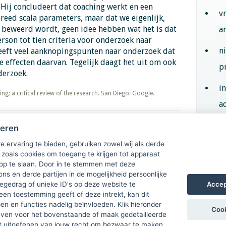
 Hij concludeert dat coaching werkt en een
v
breed scala parameters, maar dat we eigenlijk,
r beweerd wordt, geen idee hebben wat het is dat
a
erson tot tien criteria voor onderzoek naar
n
geeft veel aanknopingspunten naar onderzoek dat
e effecten daarvan. Tegelijk daagt het uit om ook
p
derzoek.
i
oaching: a critical review of the research. San Diego: Google.
ac
heren
Aan
e ervaring te bieden, gebruiken zowel wij als derde
 zoals cookies om toegang te krijgen tot apparaat
 op te slaan. Door in te stemmen met deze
ons en derde partijen in de mogelijkheid persoonlijke
Accep
gedrag of unieke ID's op deze website te
een toestemming geeft of deze intrekt, kan dit
n en functies nadelig beïnvloeden. Klik hieronder
Cook
ven voor het bovenstaande of maak gedetailleerde
t uitoefenen van jouw recht om bezwaar te maken