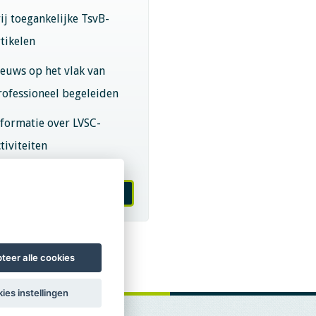
rij toegankelijke TsvB-
rtikelen
ieuws op het vlak van
rofessioneel begeleiden
nformatie over LVSC-
tiviteiten
melden nieuwsbrief
teer alle cookies
ies instellingen