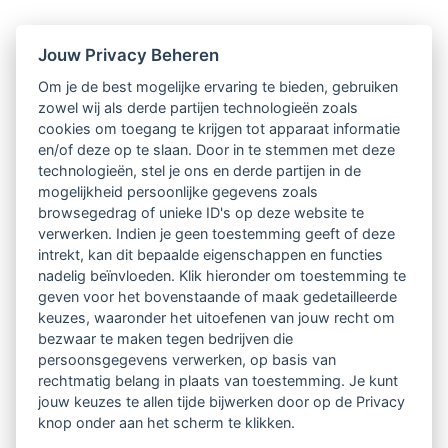
Nieuwsbrief
Jouw Privacy Beheren
Om je de best mogelijke ervaring te bieden, gebruiken
Ontvang 10 x per jaar de LVSC-
zowel wij als derde partijen technologieën zoals
cookies om toegang te krijgen tot apparaat informatie
relatienieuwsbrief met o.a.:
en/of deze op te slaan. Door in te stemmen met deze
technologieën, stel je ons en derde partijen in de
vrij toegankelijke TsvB-artikelen
mogelijkheid persoonlijke gegevens zoals
browsegedrag of unieke ID's op deze website te
nieuws op het vlak van professioneel
verwerken. Indien je geen toestemming geeft of deze
intrekt, kan dit bepaalde eigenschappen en functies
begeleiden
nadelig beïnvloeden. Klik hieronder om toestemming te
geven voor het bovenstaande of maak gedetailleerde
informatie over LVSC-activiteiten
keuzes, waaronder het uitoefenen van jouw recht om
bezwaar te maken tegen bedrijven die
persoonsgegevens verwerken, op basis van
Aanmelden nieuwsbrief
rechtmatig belang in plaats van toestemming. Je kunt
jouw keuzes te allen tijde bijwerken door op de Privacy
knop onder aan het scherm te klikken.