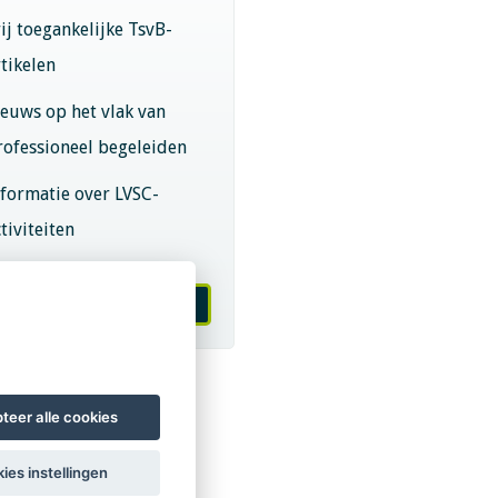
rij toegankelijke TsvB-
rtikelen
ieuws op het vlak van
rofessioneel begeleiden
nformatie over LVSC-
tiviteiten
melden nieuwsbrief
teer alle cookies
ies instellingen