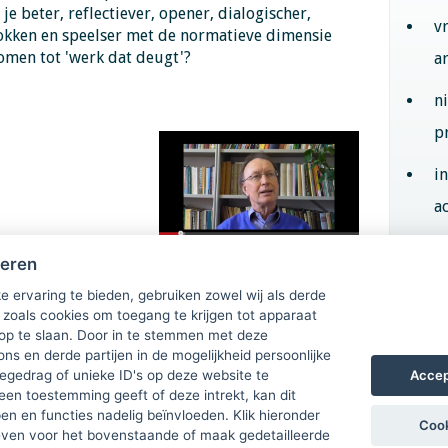
je beter, reflectiever, opener, dialogischer,
v
okken en speelser met de normatieve dimensie
omen tot 'werk dat deugt'?
a
n
p
i
ac
heren
Aan
e ervaring te bieden, gebruiken zowel wij als derde
 zoals cookies om toegang te krijgen tot apparaat
 op te slaan. Door in te stemmen met deze
ons en derde partijen in de mogelijkheid persoonlijke
Accep
gedrag of unieke ID's op deze website te
een toestemming geeft of deze intrekt, kan dit
n en functies nadelig beïnvloeden. Klik hieronder
Cook
ven voor het bovenstaande of maak gedetailleerde