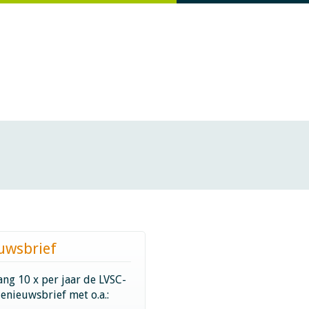
uwsbrief
ng 10 x per jaar de LVSC-
ienieuwsbrief met o.a.: