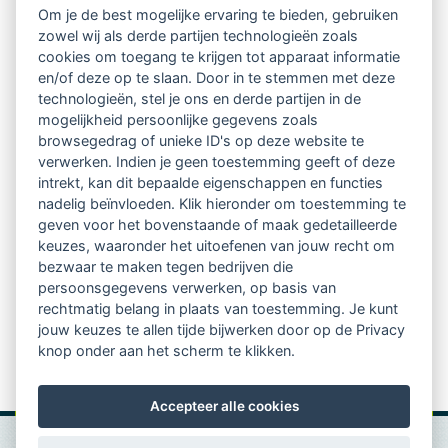
Om je de best mogelijke ervaring te bieden, gebruiken
Ontvang 10 x per jaar de LVSC-
zowel wij als derde partijen technologieën zoals
cookies om toegang te krijgen tot apparaat informatie
relatienieuwsbrief met o.a.:
en/of deze op te slaan. Door in te stemmen met deze
technologieën, stel je ons en derde partijen in de
vrij toegankelijke TsvB-artikelen
mogelijkheid persoonlijke gegevens zoals
browsegedrag of unieke ID's op deze website te
nieuws op het vlak van professioneel
verwerken. Indien je geen toestemming geeft of deze
intrekt, kan dit bepaalde eigenschappen en functies
begeleiden
nadelig beïnvloeden. Klik hieronder om toestemming te
geven voor het bovenstaande of maak gedetailleerde
informatie over LVSC-activiteiten
keuzes, waaronder het uitoefenen van jouw recht om
bezwaar te maken tegen bedrijven die
persoonsgegevens verwerken, op basis van
Aanmelden nieuwsbrief
rechtmatig belang in plaats van toestemming. Je kunt
jouw keuzes te allen tijde bijwerken door op de Privacy
knop onder aan het scherm te klikken.
Accepteer alle cookies