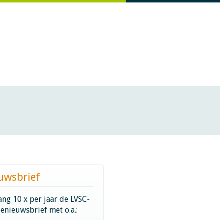
uwsbrief
ng 10 x per jaar de LVSC-
ienieuwsbrief met o.a.: