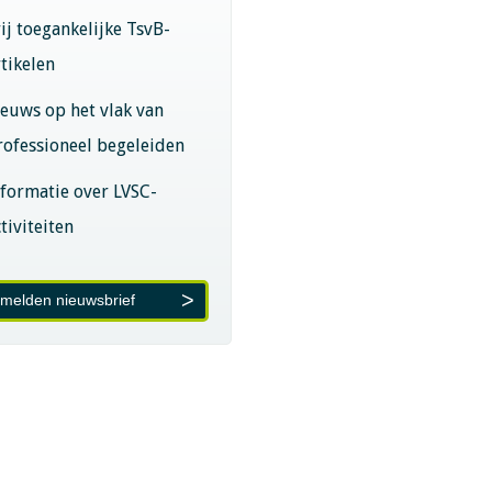
rij toegankelijke TsvB-
rtikelen
ieuws op het vlak van
rofessioneel begeleiden
nformatie over LVSC-
tiviteiten
melden nieuwsbrief