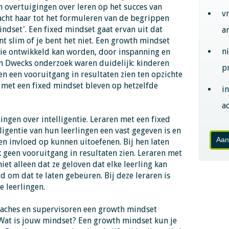
n overtuigingen over leren op het succes van
v
acht haar tot het formuleren van de begrippen
indset'. Een fixed mindset gaat ervan uit dat
a
bent slim of je bent het niet. Een growth mindset
n
ntie ontwikkeld kan worden, door inspanning en
n Dwecks onderzoek waren duidelijk: kinderen
p
n een vooruitgang in resultaten zien ten opzichte
 met een fixed mindset bleven op hetzelfde
i
ac
ngen over intelligentie. Leraren met een fixed
ligentie van hun leerlingen een vast gegeven is en
Aan
een invloed op kunnen uitoefenen. Bij hen laten
 geen vooruitgang in resultaten zien. Leraren met
et alleen dat ze geloven dat elke leerling kan
d om dat te laten gebeuren. Bij deze leraren is
e leerlingen.
coaches en supervisoren een growth mindset
 Wat is jouw mindset? Een growth mindset kun je