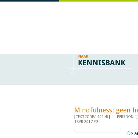
NAAR
KENNISBANK
Mindfulness: geen heilig
[TEXTCODE:1440:NL]
PERSOONLIJ
TSVB 2017 #2
De a