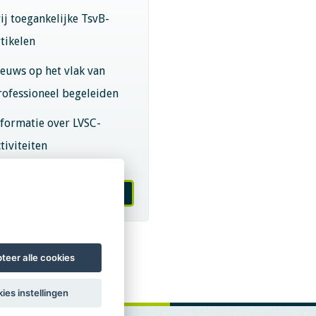
rij toegankelijke TsvB-
rtikelen
ieuws op het vlak van
rofessioneel begeleiden
nformatie over LVSC-
tiviteiten
melden nieuwsbrief
teer alle cookies
ies instellingen