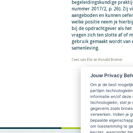
begeleidingskundige praktij
nummer 2017/2, p. 26). Zij 
aangeboden en kunnen oefene
welke positie neem je hierbij
bij de opdrachtgever als he
vragen zich ten slotte af of
gebruik gemaakt wordt van 
samenleving.
​​​​​​​Cees van Elst en Ronald Bremer
Jouw Privacy Be
Download PDF
Mindfulness: geen heilige 
Om je de best mogelijk
effectief
partijen technologieën
informatie en/of deze
technologieën, stel je 
gegevens zoals browse
verwerken. Indien je g
bepaalde eigenschappe
om toestemming te ge
keuzes, waaronder he