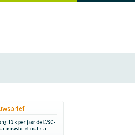
uwsbrief
ng 10 x per jaar de LVSC-
ienieuwsbrief met o.a.: