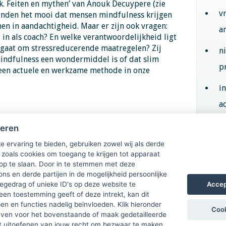
k. Feiten en mythen’ van Anouk Decuypere (zie
v
vinden het mooi dat mensen mindfulness krijgen
n in aandachtigheid. Maar er zijn ook vragen:
a
 in als coach? En welke verantwoordelijkheid ligt
t gaat om stressreducerende maatregelen? Zij
n
 mindfulness een wondermiddel is of dat slim
p
een actuele en werkzame methode in onze
i
ac
heren
Aan
graal, wel
e ervaring te bieden, gebruiken zowel wij als derde
 zoals cookies om toegang te krijgen tot apparaat
 op te slaan. Door in te stemmen met deze
ons en derde partijen in de mogelijkheid persoonlijke
Accep
gedrag of unieke ID's op deze website te
een toestemming geeft of deze intrekt, kan dit
n en functies nadelig beïnvloeden. Klik hieronder
Cook
ven voor het bovenstaande of maak gedetailleerde
t uitoefenen van jouw recht om bezwaar te maken