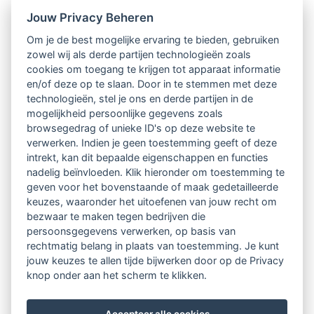
Nieuwsbrief
Jouw Privacy Beheren
Om je de best mogelijke ervaring te bieden, gebruiken
Ontvang 10 x per jaar de LVSC-
zowel wij als derde partijen technologieën zoals
cookies om toegang te krijgen tot apparaat informatie
relatienieuwsbrief met o.a.:
en/of deze op te slaan. Door in te stemmen met deze
technologieën, stel je ons en derde partijen in de
vrij toegankelijke TsvB-artikelen
mogelijkheid persoonlijke gegevens zoals
browsegedrag of unieke ID's op deze website te
nieuws op het vlak van professioneel
verwerken. Indien je geen toestemming geeft of deze
intrekt, kan dit bepaalde eigenschappen en functies
begeleiden
nadelig beïnvloeden. Klik hieronder om toestemming te
geven voor het bovenstaande of maak gedetailleerde
informatie over LVSC-activiteiten
keuzes, waaronder het uitoefenen van jouw recht om
bezwaar te maken tegen bedrijven die
persoonsgegevens verwerken, op basis van
Aanmelden nieuwsbrief
rechtmatig belang in plaats van toestemming. Je kunt
jouw keuzes te allen tijde bijwerken door op de Privacy
knop onder aan het scherm te klikken.