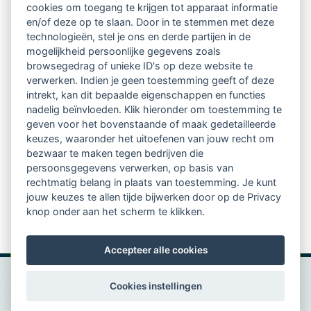
cookies om toegang te krijgen tot apparaat informatie
relatienieuwsbrief met o.a.:
en/of deze op te slaan. Door in te stemmen met deze
technologieën, stel je ons en derde partijen in de
vrij toegankelijke TsvB-artikelen
mogelijkheid persoonlijke gegevens zoals
browsegedrag of unieke ID's op deze website te
nieuws op het vlak van professioneel
verwerken. Indien je geen toestemming geeft of deze
intrekt, kan dit bepaalde eigenschappen en functies
begeleiden
nadelig beïnvloeden. Klik hieronder om toestemming te
geven voor het bovenstaande of maak gedetailleerde
informatie over LVSC-activiteiten
keuzes, waaronder het uitoefenen van jouw recht om
bezwaar te maken tegen bedrijven die
persoonsgegevens verwerken, op basis van
Aanmelden nieuwsbrief
rechtmatig belang in plaats van toestemming. Je kunt
jouw keuzes te allen tijde bijwerken door op de Privacy
knop onder aan het scherm te klikken.
Accepteer alle cookies
Cookies instellingen