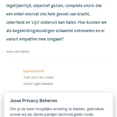
tegelijkertijd, objectief gezien, complete onzin: dat
een enkel voorval ons hele gevoel van kracht,
zekerheid en ‘zijn’ onderuit kan halen. Hoe kunnen we
als begeleidingskundigen schaamte ontmoeten en er
vanuit empathie mee omgaan?
​​​​​​​Anke van Helden
Download PDF
TsvB 2021-06-24 Met
zachte ogen bekeken
Nieuwsbrief
Jouw Privacy Beheren
Om je de best mogelijke ervaring te bieden, gebruiken
Ontvang 10 x per jaar de LVSC-
zowel wij als derde partijen technologieën zoals