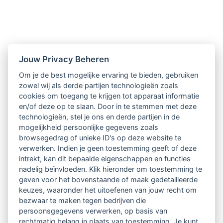
Nieuwsbrief
Jouw Privacy Beheren
Om je de best mogelijke ervaring te bieden, gebruiken
Ontvang 10 x per jaar de LVSC-
zowel wij als derde partijen technologieën zoals
cookies om toegang te krijgen tot apparaat informatie
relatienieuwsbrief met o.a.:
en/of deze op te slaan. Door in te stemmen met deze
technologieën, stel je ons en derde partijen in de
vrij toegankelijke TsvB-artikelen
mogelijkheid persoonlijke gegevens zoals
browsegedrag of unieke ID's op deze website te
nieuws op het vlak van professioneel
verwerken. Indien je geen toestemming geeft of deze
intrekt, kan dit bepaalde eigenschappen en functies
begeleiden
nadelig beïnvloeden. Klik hieronder om toestemming te
geven voor het bovenstaande of maak gedetailleerde
informatie over LVSC-activiteiten
keuzes, waaronder het uitoefenen van jouw recht om
bezwaar te maken tegen bedrijven die
persoonsgegevens verwerken, op basis van
Aanmelden nieuwsbrief
rechtmatig belang in plaats van toestemming. Je kunt