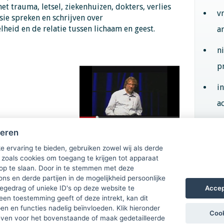
et trauma, letsel, ziekenhuizen, dokters, verlies
v
ssie spreken en schrijven over
eid en de relatie tussen lichaam en geest.
a
n
p
i
ac
heren
Aan
e ervaring te bieden, gebruiken zowel wij als derde
 zoals cookies om toegang te krijgen tot apparaat
 op te slaan. Door in te stemmen met deze
ons en derde partijen in de mogelijkheid persoonlijke
Accep
gedrag of unieke ID's op deze website te
een toestemming geeft of deze intrekt, kan dit
n en functies nadelig beïnvloeden. Klik hieronder
Cook
ven voor het bovenstaande of maak gedetailleerde