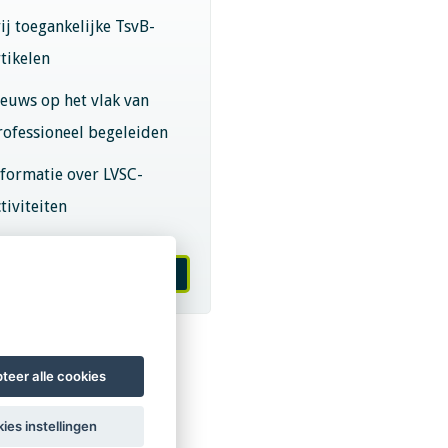
rij toegankelijke TsvB-
rtikelen
ieuws op het vlak van
rofessioneel begeleiden
nformatie over LVSC-
tiviteiten
melden nieuwsbrief
teer alle cookies
ies instellingen