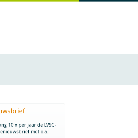
uwsbrief
ng 10 x per jaar de LVSC-
ienieuwsbrief met o.a.: