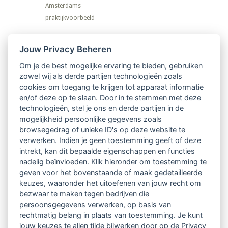
Amsterdams
praktijkvoorbeeld
Nieuwsbrief
Jouw Privacy Beheren
Om je de best mogelijke ervaring te bieden, gebruiken
Ontvang 10 x per jaar de LVSC-
zowel wij als derde partijen technologieën zoals
cookies om toegang te krijgen tot apparaat informatie
relatienieuwsbrief met o.a.:
en/of deze op te slaan. Door in te stemmen met deze
technologieën, stel je ons en derde partijen in de
vrij toegankelijke TsvB-artikelen
mogelijkheid persoonlijke gegevens zoals
browsegedrag of unieke ID's op deze website te
nieuws op het vlak van professioneel
verwerken. Indien je geen toestemming geeft of deze
intrekt, kan dit bepaalde eigenschappen en functies
begeleiden
nadelig beïnvloeden. Klik hieronder om toestemming te
geven voor het bovenstaande of maak gedetailleerde
informatie over LVSC-activiteiten
keuzes, waaronder het uitoefenen van jouw recht om
bezwaar te maken tegen bedrijven die
persoonsgegevens verwerken, op basis van
Aanmelden nieuwsbrief
rechtmatig belang in plaats van toestemming. Je kunt
jouw keuzes te allen tijde bijwerken door op de Privacy