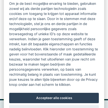
Om je de best mogelijke ervaring te bieden, gebruiken
Ontvang 10 x per jaar de LVSC-
zowel wij als derde partijen technologieën zoals
cookies om toegang te krijgen tot apparaat informatie
relatienieuwsbrief met o.a.:
en/of deze op te slaan. Door in te stemmen met deze
technologieën, stel je ons en derde partijen in de
vrij toegankelijke TsvB-artikelen
mogelijkheid persoonlijke gegevens zoals
browsegedrag of unieke ID's op deze website te
nieuws op het vlak van professioneel
verwerken. Indien je geen toestemming geeft of deze
intrekt, kan dit bepaalde eigenschappen en functies
begeleiden
nadelig beïnvloeden. Klik hieronder om toestemming te
geven voor het bovenstaande of maak gedetailleerde
informatie over LVSC-activiteiten
keuzes, waaronder het uitoefenen van jouw recht om
bezwaar te maken tegen bedrijven die
persoonsgegevens verwerken, op basis van
Aanmelden nieuwsbrief
rechtmatig belang in plaats van toestemming. Je kunt
jouw keuzes te allen tijde bijwerken door op de Privacy
knop onder aan het scherm te klikken.
Accepteer alle cookies