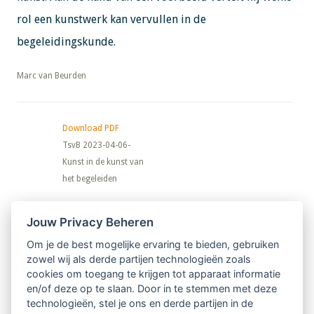
rol een kunstwerk kan vervullen in de
begeleidingskunde.
​​​​​​​Marc van Beurden
Download PDF
TsvB 2023-04-06-
Kunst in de kunst van
het begeleiden
Nieuwsbrief
Jouw Privacy Beheren
Om je de best mogelijke ervaring te bieden, gebruiken
Ontvang 10 x per jaar de LVSC-
zowel wij als derde partijen technologieën zoals
cookies om toegang te krijgen tot apparaat informatie
relatienieuwsbrief met o.a.:
en/of deze op te slaan. Door in te stemmen met deze
technologieën, stel je ons en derde partijen in de