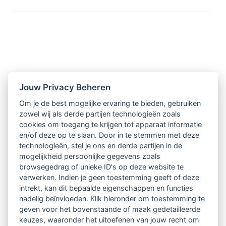
Nieuwsbrief
Jouw Privacy Beheren
Om je de best mogelijke ervaring te bieden, gebruiken
Ontvang 10 x per jaar de LVSC-
zowel wij als derde partijen technologieën zoals
cookies om toegang te krijgen tot apparaat informatie
relatienieuwsbrief met o.a.:
en/of deze op te slaan. Door in te stemmen met deze
technologieën, stel je ons en derde partijen in de
vrij toegankelijke TsvB-artikelen
mogelijkheid persoonlijke gegevens zoals
browsegedrag of unieke ID's op deze website te
nieuws op het vlak van professioneel
verwerken. Indien je geen toestemming geeft of deze
intrekt, kan dit bepaalde eigenschappen en functies
begeleiden
nadelig beïnvloeden. Klik hieronder om toestemming te
geven voor het bovenstaande of maak gedetailleerde
informatie over LVSC-activiteiten
keuzes, waaronder het uitoefenen van jouw recht om