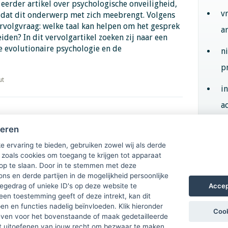
erder artikel over psychologische onveiligheid,
v
n dat dit onderwerp met zich meebrengt. Volgens
ervolgvraag: welke taal kan helpen om het gesprek
a
iden? In dit vervolgartikel zoeken zij naar een
 evolutionaire psychologie en de
n
p
ut
i
ac
wij over
heren
Aan
e ervaring te bieden, gebruiken zowel wij als derde
 zoals cookies om toegang te krijgen tot apparaat
 op te slaan. Door in te stemmen met deze
ons en derde partijen in de mogelijkheid persoonlijke
Accep
gedrag of unieke ID's op deze website te
een toestemming geeft of deze intrekt, kan dit
n en functies nadelig beïnvloeden. Klik hieronder
Cook
ven voor het bovenstaande of maak gedetailleerde
t uitoefenen van jouw recht om bezwaar te maken