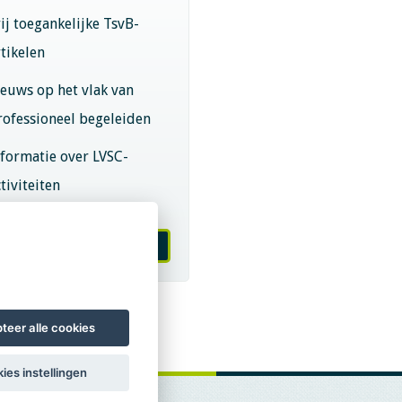
rij toegankelijke TsvB-
rtikelen
ieuws op het vlak van
rofessioneel begeleiden
nformatie over LVSC-
tiviteiten
melden nieuwsbrief
teer alle cookies
ies instellingen