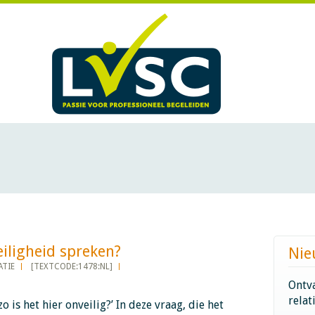
gheid spreken?​​​​​​
Nie
TIE
[TEXTCODE:1478:NL]
Ontva
relat
o is het hier onveilig?’ In deze vraag, die het