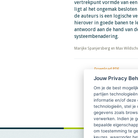
vertrekpunt vormde van een e
ligt al het ongemak beslote
de auteurs is een logische v
hierover in goede banen te le
antwoord aan de hand van de
systeembenadering.
​​​​​​​Marijke Spanjersberg en Max Wildsch
Download PDF
TsvB-2020-JUB-05 Kunnen 
Jouw Privacy Be
onveiligheid spreken
Om je de best mogelijk
partijen technologieën
informatie en/of deze
technologieën, stel je 
gegevens zoals browse
verwerken. Indien je g
bepaalde eigenschappe
om toestemming te ge
keuzes, waaronder he