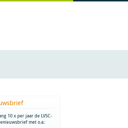
uwsbrief
ng 10 x per jaar de LVSC-
ienieuwsbrief met o.a.: