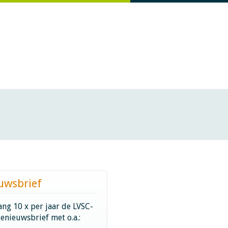
uwsbrief
ng 10 x per jaar de LVSC-
ienieuwsbrief met o.a.: