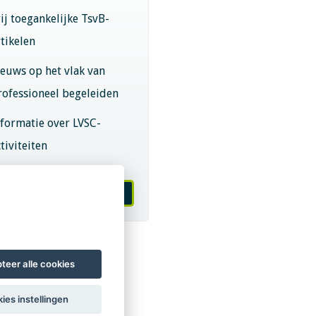
rij toegankelijke TsvB-
rtikelen
ieuws op het vlak van
rofessioneel begeleiden
nformatie over LVSC-
tiviteiten
melden nieuwsbrief
teer alle cookies
ies instellingen