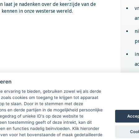
n laat je nadenken over de keerzijde van de
v
 kennen in onze westerse wereld.
a
n
p
i
ac
heren
Aan
e ervaring te bieden, gebruiken zowel wij als derde
 zoals cookies om toegang te krijgen tot apparaat
 op te slaan. Door in te stemmen met deze
ons en derde partijen in de mogelijkheid persoonlijke
Accep
gedrag of unieke ID's op deze website te
een toestemming geeft of deze intrekt, kan dit
n en functies nadelig beïnvloeden. Klik hieronder
Cook
ven voor het bovenstaande of maak gedetailleerde