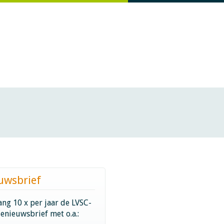
uwsbrief
ng 10 x per jaar de LVSC-
ienieuwsbrief met o.a.: