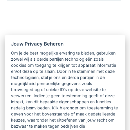
Nieuwsbrief
Jouw Privacy Beheren
Om je de best mogelijke ervaring te bieden, gebruiken
Ontvang 10 x per jaar de LVSC-
zowel wij als derde partijen technologieën zoals
cookies om toegang te krijgen tot apparaat informatie
relatienieuwsbrief met o.a.:
en/of deze op te slaan. Door in te stemmen met deze
technologieën, stel je ons en derde partijen in de
vrij toegankelijke TsvB-artikelen
mogelijkheid persoonlijke gegevens zoals
browsegedrag of unieke ID's op deze website te
nieuws op het vlak van professioneel
verwerken. Indien je geen toestemming geeft of deze
intrekt, kan dit bepaalde eigenschappen en functies
begeleiden
nadelig beïnvloeden. Klik hieronder om toestemming te
geven voor het bovenstaande of maak gedetailleerde
informatie over LVSC-activiteiten
keuzes, waaronder het uitoefenen van jouw recht om
bezwaar te maken tegen bedrijven die