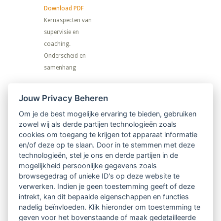
Download PDF
Kernaspecten van
supervisie en
coaching.
Onderscheid en
samenhang
Nieuwsbrief
Jouw Privacy Beheren
Om je de best mogelijke ervaring te bieden, gebruiken
Ontvang 10 x per jaar de LVSC-
zowel wij als derde partijen technologieën zoals
cookies om toegang te krijgen tot apparaat informatie
relatienieuwsbrief met o.a.:
en/of deze op te slaan. Door in te stemmen met deze
technologieën, stel je ons en derde partijen in de
vrij toegankelijke TsvB-artikelen
mogelijkheid persoonlijke gegevens zoals
browsegedrag of unieke ID's op deze website te
nieuws op het vlak van professioneel
verwerken. Indien je geen toestemming geeft of deze
intrekt, kan dit bepaalde eigenschappen en functies
begeleiden
nadelig beïnvloeden. Klik hieronder om toestemming te
geven voor het bovenstaande of maak gedetailleerde