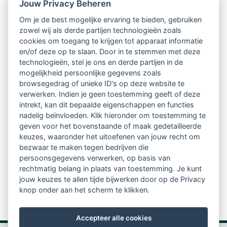
Nieuwsbrief
Jouw Privacy Beheren
Om je de best mogelijke ervaring te bieden, gebruiken
Ontvang 10 x per jaar de LVSC-
zowel wij als derde partijen technologieën zoals
cookies om toegang te krijgen tot apparaat informatie
relatienieuwsbrief met o.a.:
en/of deze op te slaan. Door in te stemmen met deze
technologieën, stel je ons en derde partijen in de
vrij toegankelijke TsvB-artikelen
mogelijkheid persoonlijke gegevens zoals
browsegedrag of unieke ID's op deze website te
nieuws op het vlak van professioneel
verwerken. Indien je geen toestemming geeft of deze
intrekt, kan dit bepaalde eigenschappen en functies
begeleiden
nadelig beïnvloeden. Klik hieronder om toestemming te
geven voor het bovenstaande of maak gedetailleerde
informatie over LVSC-activiteiten
keuzes, waaronder het uitoefenen van jouw recht om
bezwaar te maken tegen bedrijven die
persoonsgegevens verwerken, op basis van
Aanmelden nieuwsbrief
rechtmatig belang in plaats van toestemming. Je kunt
jouw keuzes te allen tijde bijwerken door op de Privacy
knop onder aan het scherm te klikken.
Accepteer alle cookies