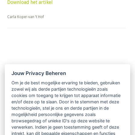
Download het artikel
​​​​​​​Carla Koper-van ’t Hof
Nieuwsbrief
Jouw Privacy Beheren
Om je de best mogelijke ervaring te bieden, gebruiken
Ontvang 10 x per jaar de LVSC-
zowel wij als derde partijen technologieën zoals
cookies om toegang te krijgen tot apparaat informatie
relatienieuwsbrief met o.a.:
en/of deze op te slaan. Door in te stemmen met deze
technologieën, stel je ons en derde partijen in de
vrij toegankelijke TsvB-artikelen
mogelijkheid persoonlijke gegevens zoals
browsegedrag of unieke ID's op deze website te
nieuws op het vlak van professioneel
verwerken. Indien je geen toestemming geeft of deze
intrekt, kan dit bepaalde eigenschappen en functies