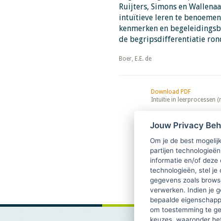
Ruijters, Simons en Wallena
intuïtieve leren te benoemen
kenmerken en begeleidingsbeh
de begripsdifferentiatie rond 
​​​​​​​Boer, E.E. de
Download PDF
Intuïtie in leerprocessen (
Jouw Privacy Be
Om je de best mogelijk
partijen technologieën
informatie en/of deze
technologieën, stel je 
gegevens zoals browse
verwerken. Indien je g
bepaalde eigenschappe
om toestemming te ge
keuzes, waaronder he