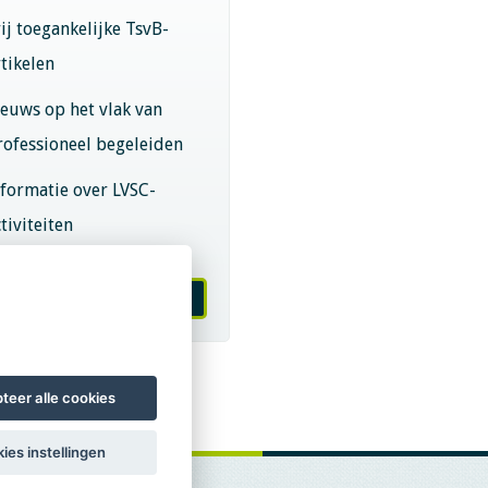
rij toegankelijke TsvB-
rtikelen
ieuws op het vlak van
rofessioneel begeleiden
nformatie over LVSC-
tiviteiten
melden nieuwsbrief
teer alle cookies
ies instellingen