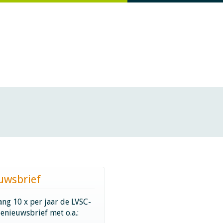
uwsbrief
ng 10 x per jaar de LVSC-
ienieuwsbrief met o.a.: