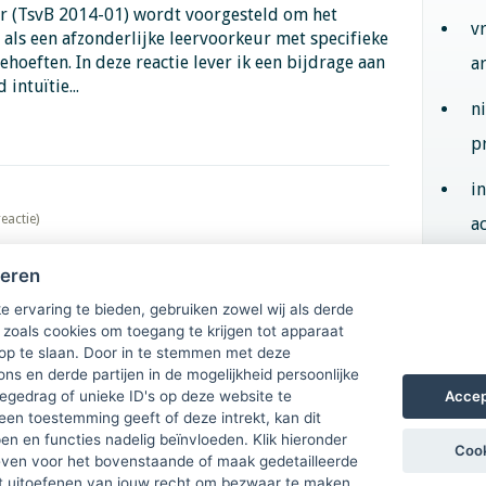
ar (TsvB 2014-01) wordt voorgesteld om het
v
 als een afzonderlijke leervoorkeur met specifieke
oeften. In deze reactie lever ik een bijdrage aan
a
intuïtie...
n
p
i
reactie)
ac
heren
Aan
e ervaring te bieden, gebruiken zowel wij als derde
 zoals cookies om toegang te krijgen tot apparaat
 op te slaan. Door in te stemmen met deze
ons en derde partijen in de mogelijkheid persoonlijke
Accep
gedrag of unieke ID's op deze website te
een toestemming geeft of deze intrekt, kan dit
n en functies nadelig beïnvloeden. Klik hieronder
Cook
ven voor het bovenstaande of maak gedetailleerde
t uitoefenen van jouw recht om bezwaar te maken