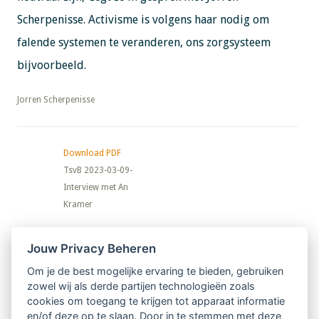
Scherpenisse. Activisme is volgens haar nodig om
falende systemen te veranderen, ons zorgsysteem
bijvoorbeeld.
​​​​​​​Jorren Scherpenisse
Download PDF
TsvB 2023-03-09-
Interview met An
Kramer
Nieuwsbrief
Jouw Privacy Beheren
Om je de best mogelijke ervaring te bieden, gebruiken
Ontvang 10 x per jaar de LVSC-
zowel wij als derde partijen technologieën zoals
cookies om toegang te krijgen tot apparaat informatie
relatienieuwsbrief met o.a.:
en/of deze op te slaan. Door in te stemmen met deze