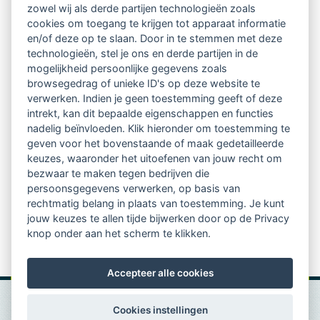
Ontvang 10 x per jaar de LVSC-
zowel wij als derde partijen technologieën zoals
cookies om toegang te krijgen tot apparaat informatie
relatienieuwsbrief met o.a.:
en/of deze op te slaan. Door in te stemmen met deze
technologieën, stel je ons en derde partijen in de
vrij toegankelijke TsvB-artikelen
mogelijkheid persoonlijke gegevens zoals
browsegedrag of unieke ID's op deze website te
nieuws op het vlak van professioneel
verwerken. Indien je geen toestemming geeft of deze
intrekt, kan dit bepaalde eigenschappen en functies
begeleiden
nadelig beïnvloeden. Klik hieronder om toestemming te
geven voor het bovenstaande of maak gedetailleerde
informatie over LVSC-activiteiten
keuzes, waaronder het uitoefenen van jouw recht om
bezwaar te maken tegen bedrijven die
persoonsgegevens verwerken, op basis van
Aanmelden nieuwsbrief
rechtmatig belang in plaats van toestemming. Je kunt
jouw keuzes te allen tijde bijwerken door op de Privacy
knop onder aan het scherm te klikken.
Accepteer alle cookies
Cookies instellingen