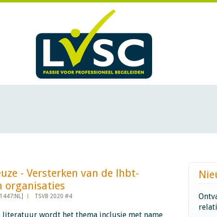
euze - Versterken van de lhbt-
Nie
anisaties​​​​​​
Ontva
1447:NL]
TSVB 2020 #4
relat
e literatuur wordt het thema inclusie met name