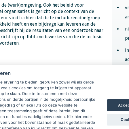
n de (werk)omgeving. Ook het beleid voor
v
eel organisaties is gericht op de context van de
a
uteur vindt echter dat de te includeren doelgroep
kheid heeft en een bijdrage kan leveren aan de
n
 beschrijft hij de resultaten van een onderzoek naar
ericht zijn op lhbt-medewerkers en die de inclusie
p
vorderen.
i
ac
heren
is ook een
Aan
e ervaring te bieden, gebruiken zowel wij als derde
 zoals cookies om toegang te krijgen tot apparaat
 op te slaan. Door in te stemmen met deze
ons en derde partijen in de mogelijkheid persoonlijke
Accep
gedrag of unieke ID's op deze website te
een toestemming geeft of deze intrekt, kan dit
n en functies nadelig beïnvloeden. Klik hieronder
Cook
ven voor het bovenstaande of maak gedetailleerde
t uitoefenen van jouw recht om bezwaar te maken