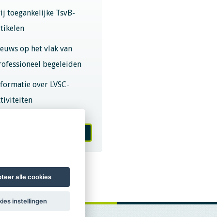
rij toegankelijke TsvB-
rtikelen
ieuws op het vlak van
rofessioneel begeleiden
nformatie over LVSC-
tiviteiten
melden nieuwsbrief
teer alle cookies
ies instellingen