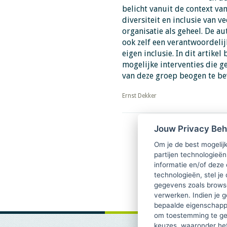
belicht vanuit de context va
diversiteit en inclusie van v
organisatie als geheel. De a
ook zelf een verantwoordelij
eigen inclusie. In dit artikel
mogelijke interventies die g
van deze groep beogen te be
​​​​​​​Ernst Dekker
Jouw Privacy Be
Download PDF
TsvB-2020-04-02 Inclusie 
Om je de best mogelijk
keuze
partijen technologieën
informatie en/of deze
technologieën, stel je 
gegevens zoals browse
verwerken. Indien je g
bepaalde eigenschappe
om toestemming te ge
keuzes, waaronder he