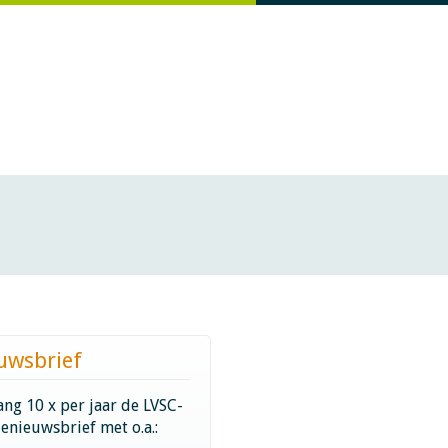
uwsbrief
ng 10 x per jaar de LVSC-
ienieuwsbrief met o.a.: