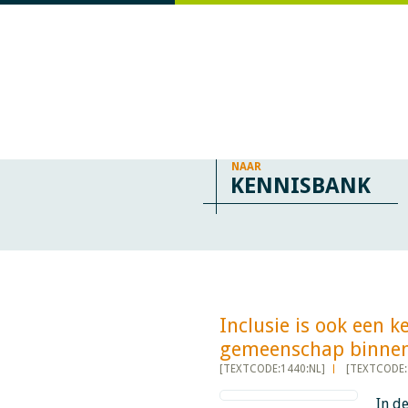
NAAR
KENNISBANK
Inclusie is ook een k
gemeenschap binnen org
[TEXTCODE:1440:NL]
[TEXTCODE:
In d