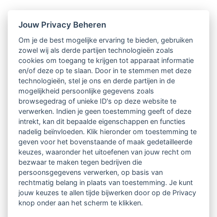
Nieuwsbrief
Jouw Privacy Beheren
Om je de best mogelijke ervaring te bieden, gebruiken
Ontvang 10 x per jaar de LVSC-
zowel wij als derde partijen technologieën zoals
cookies om toegang te krijgen tot apparaat informatie
relatienieuwsbrief met o.a.:
en/of deze op te slaan. Door in te stemmen met deze
technologieën, stel je ons en derde partijen in de
vrij toegankelijke TsvB-artikelen
mogelijkheid persoonlijke gegevens zoals
browsegedrag of unieke ID's op deze website te
nieuws op het vlak van professioneel
verwerken. Indien je geen toestemming geeft of deze
intrekt, kan dit bepaalde eigenschappen en functies
begeleiden
nadelig beïnvloeden. Klik hieronder om toestemming te
geven voor het bovenstaande of maak gedetailleerde
informatie over LVSC-activiteiten
keuzes, waaronder het uitoefenen van jouw recht om
bezwaar te maken tegen bedrijven die
persoonsgegevens verwerken, op basis van
Aanmelden nieuwsbrief
rechtmatig belang in plaats van toestemming. Je kunt
jouw keuzes te allen tijde bijwerken door op de Privacy
knop onder aan het scherm te klikken.