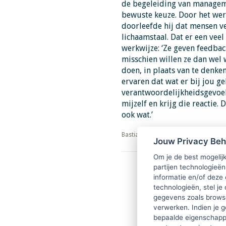
de begeleiding van manageme
bewuste keuze. Door het werk
doorleefde hij dat mensen 
lichaamstaal. Dat er een veel 
werkwijze: ‘Ze geven feedback 
misschien willen ze dan wel 
doen, in plaats van te denken
ervaren dat wat er bij jou ge
verantwoordelijkheidsgevoel:
mijzelf en krijg die reactie.
ook wat.’
​​​​​​​Bastiaan van Gils
Jouw Privacy Be
Om je de best mogelijk
partijen technologieën
Download PDF
informatie en/of deze
technologieën, stel je 
gegevens zoals browse
verwerken. Indien je g
bepaalde eigenschappe