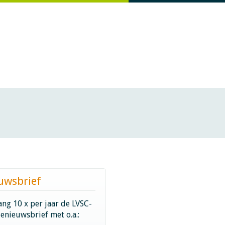
uwsbrief
ng 10 x per jaar de LVSC-
ienieuwsbrief met o.a.: