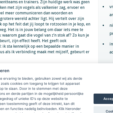
ntteams en trainers. Zijn huidige werk was geen
v
en met zijn vogels als valkenier zag, ervoer en
veel meer communiceren dan woorden en
a
grotere wereld achter ligt. Hij vertelt over zijn
op het feit dat jij loopt te rotzooien in je kop, en
n
weg. Het is in jouw belang om daar iets mee te
p
: waarom gaat die vogel van z’n stok af? Zo kun je
beurt, zijn effect heeft. Het geeft ook
i
 ik sta kennelijk op een bepaalde manier in
 Dus als ik verbinding maak met mijzelf, gebeurt er
ac
Aan
heren
e ervaring te bieden, gebruiken zowel wij als derde
 zoals cookies om toegang te krijgen tot apparaat
 op te slaan. Door in te stemmen met deze
ons en derde partijen in de mogelijkheid persoonlijke
Accep
gedrag of unieke ID's op deze website te
een toestemming geeft of deze intrekt, kan dit
n en functies nadelig beïnvloeden. Klik hieronder
Cook