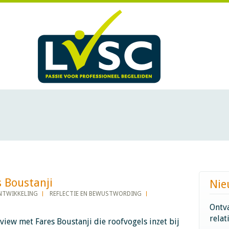
stanji​​​​​​
Nie
NTWIKKELING
REFLECTIE EN BEWUSTWORDING
Ontva
relat
rview met Fares Boustanji die roofvogels inzet bij