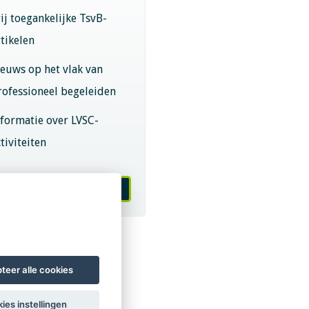
rij toegankelijke TsvB-
rtikelen
ieuws op het vlak van
rofessioneel begeleiden
nformatie over LVSC-
tiviteiten
melden nieuwsbrief
teer alle cookies
ies instellingen