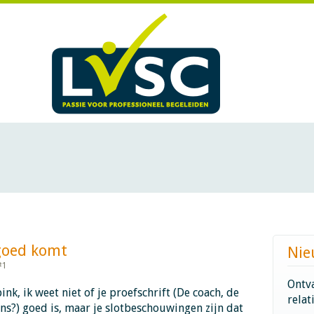
d komt​​​​​​
Nie
#1
Ontva
nk, ik weet niet of je proefschrift (De coach, de
relat
ns?) goed is, maar je slotbeschouwingen zijn dat