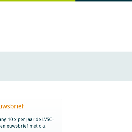
uwsbrief
ng 10 x per jaar de LVSC-
ienieuwsbrief met o.a.: