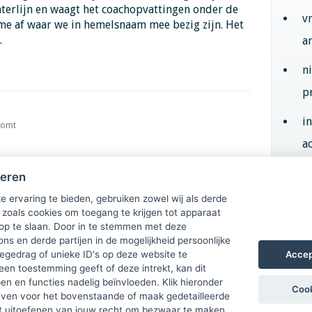
aterlijn en waagt het coachopvattingen onder de
v
 me af waar we in hemelsnaam mee bezig zijn. Het
.
a
n
p
i
 komt
ac
heren
Aan
e ervaring te bieden, gebruiken zowel wij als derde
 zoals cookies om toegang te krijgen tot apparaat
 op te slaan. Door in te stemmen met deze
ons en derde partijen in de mogelijkheid persoonlijke
Accep
gedrag of unieke ID's op deze website te
een toestemming geeft of deze intrekt, kan dit
n en functies nadelig beïnvloeden. Klik hieronder
Cook
ven voor het bovenstaande of maak gedetailleerde
t uitoefenen van jouw recht om bezwaar te maken