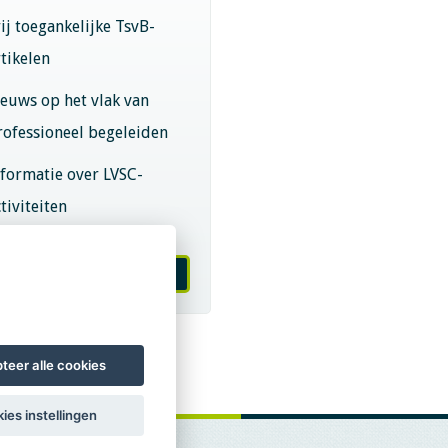
rij toegankelijke TsvB-
rtikelen
ieuws op het vlak van
rofessioneel begeleiden
nformatie over LVSC-
tiviteiten
melden nieuwsbrief
teer alle cookies
ies instellingen