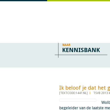
NAAR
KENNISBANK
Ik beloof je dat het goe
[TEXTCODE:1441:NL]
TSVB 2013 
Wolbi
begeleider van de laatste me