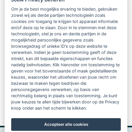
Om je de best mogelijke ervaring te bieden, gebruiken
Ontvang 10 x per jaar de LVSC-
zowel wij als derde partijen technologieën zoals
cookies om toegang te krijgen tot apparaat informatie
relatienieuwsbrief met o.a.:
en/of deze op te slaan. Door in te stemmen met deze
technologieën, stel je ons en derde partijen in de
vrij toegankelijke TsvB-artikelen
mogelijkheid persoonlijke gegevens zoals
browsegedrag of unieke ID's op deze website te
nieuws op het vlak van professioneel
verwerken. Indien je geen toestemming geeft of deze
intrekt, kan dit bepaalde eigenschappen en functies
begeleiden
nadelig beïnvloeden. Klik hieronder om toestemming te
geven voor het bovenstaande of maak gedetailleerde
informatie over LVSC-activiteiten
keuzes, waaronder het uitoefenen van jouw recht om
bezwaar te maken tegen bedrijven die
persoonsgegevens verwerken, op basis van
Aanmelden nieuwsbrief
rechtmatig belang in plaats van toestemming. Je kunt
jouw keuzes te allen tijde bijwerken door op de Privacy
knop onder aan het scherm te klikken.
Accepteer alle cookies