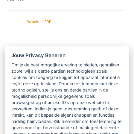
Download PDF
Nieuwsbrief
Jouw Privacy Beheren
Om je de best mogelijke ervaring te bieden, gebruiken
Ontvang 10 x per jaar de LVSC-
zowel wij als derde partijen technologieën zoals
cookies om toegang te krijgen tot apparaat informatie
relatienieuwsbrief met o.a.:
en/of deze op te slaan. Door in te stemmen met deze
technologieën, stel je ons en derde partijen in de
vrij toegankelijke TsvB-artikelen
mogelijkheid persoonlijke gegevens zoals
browsegedrag of unieke ID's op deze website te
nieuws op het vlak van professioneel
verwerken. Indien je geen toestemming geeft of deze
intrekt, kan dit bepaalde eigenschappen en functies
begeleiden
nadelig beïnvloeden. Klik hieronder om toestemming te
geven voor het bovenstaande of maak gedetailleerde
informatie over LVSC-activiteiten
keuzes, waaronder het uitoefenen van jouw recht om