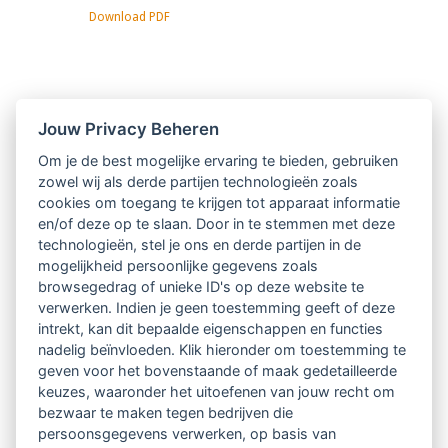
Download PDF
Nieuwsbrief
Jouw Privacy Beheren
Om je de best mogelijke ervaring te bieden, gebruiken
Ontvang 10 x per jaar de LVSC-
zowel wij als derde partijen technologieën zoals
cookies om toegang te krijgen tot apparaat informatie
relatienieuwsbrief met o.a.:
en/of deze op te slaan. Door in te stemmen met deze
technologieën, stel je ons en derde partijen in de
vrij toegankelijke TsvB-artikelen
mogelijkheid persoonlijke gegevens zoals
browsegedrag of unieke ID's op deze website te
nieuws op het vlak van professioneel
verwerken. Indien je geen toestemming geeft of deze
intrekt, kan dit bepaalde eigenschappen en functies
begeleiden
nadelig beïnvloeden. Klik hieronder om toestemming te
geven voor het bovenstaande of maak gedetailleerde
informatie over LVSC-activiteiten
keuzes, waaronder het uitoefenen van jouw recht om
bezwaar te maken tegen bedrijven die
persoonsgegevens verwerken, op basis van
Aanmelden nieuwsbrief