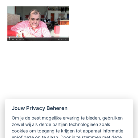
Nieuwsbrief
Jouw Privacy Beheren
Om je de best mogelijke ervaring te bieden, gebruiken
Ontvang 10 x per jaar de LVSC-
zowel wij als derde partijen technologieën zoals
cookies om toegang te krijgen tot apparaat informatie
relatienieuwsbrief met o.a.:
en/of deze op te slaan. Door in te stemmen met deze