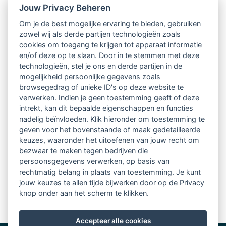
Nieuwsbrief
Jouw Privacy Beheren
Om je de best mogelijke ervaring te bieden, gebruiken
Ontvang 10 x per jaar de LVSC-
zowel wij als derde partijen technologieën zoals
cookies om toegang te krijgen tot apparaat informatie
relatienieuwsbrief met o.a.:
en/of deze op te slaan. Door in te stemmen met deze
technologieën, stel je ons en derde partijen in de
vrij toegankelijke TsvB-artikelen
mogelijkheid persoonlijke gegevens zoals
browsegedrag of unieke ID's op deze website te
nieuws op het vlak van professioneel
verwerken. Indien je geen toestemming geeft of deze
intrekt, kan dit bepaalde eigenschappen en functies
begeleiden
nadelig beïnvloeden. Klik hieronder om toestemming te
geven voor het bovenstaande of maak gedetailleerde
informatie over LVSC-activiteiten
keuzes, waaronder het uitoefenen van jouw recht om
bezwaar te maken tegen bedrijven die
persoonsgegevens verwerken, op basis van
Aanmelden nieuwsbrief
rechtmatig belang in plaats van toestemming. Je kunt
jouw keuzes te allen tijde bijwerken door op de Privacy
knop onder aan het scherm te klikken.
Accepteer alle cookies