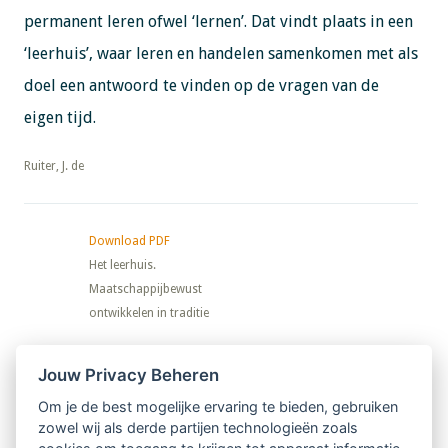
permanent leren ofwel ‘lernen’. Dat vindt plaats in een
‘leerhuis’, waar leren en handelen samenkomen met als
doel een antwoord te vinden op de vragen van de
eigen tijd.
​​​​​​​Ruiter, J. de
Download PDF
Het leerhuis.
Maatschappijbewust
ontwikkelen in traditie
Nieuwsbrief
Jouw Privacy Beheren
Om je de best mogelijke ervaring te bieden, gebruiken
Ontvang 10 x per jaar de LVSC-
zowel wij als derde partijen technologieën zoals