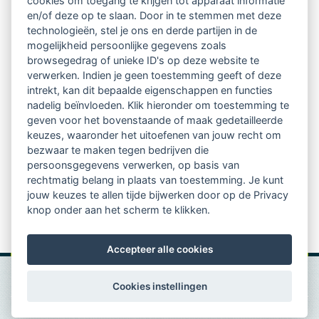
cookies om toegang te krijgen tot apparaat informatie
relatienieuwsbrief met o.a.:
en/of deze op te slaan. Door in te stemmen met deze
technologieën, stel je ons en derde partijen in de
vrij toegankelijke TsvB-artikelen
mogelijkheid persoonlijke gegevens zoals
browsegedrag of unieke ID's op deze website te
nieuws op het vlak van professioneel
verwerken. Indien je geen toestemming geeft of deze
intrekt, kan dit bepaalde eigenschappen en functies
begeleiden
nadelig beïnvloeden. Klik hieronder om toestemming te
geven voor het bovenstaande of maak gedetailleerde
informatie over LVSC-activiteiten
keuzes, waaronder het uitoefenen van jouw recht om
bezwaar te maken tegen bedrijven die
persoonsgegevens verwerken, op basis van
Aanmelden nieuwsbrief
rechtmatig belang in plaats van toestemming. Je kunt
jouw keuzes te allen tijde bijwerken door op de Privacy
knop onder aan het scherm te klikken.
Accepteer alle cookies
Cookies instellingen